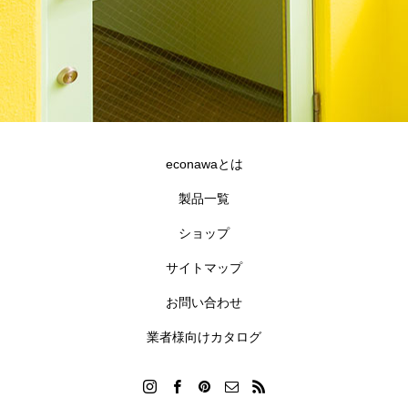
econawaとは
製品一覧
ショップ
サイトマップ
合同会社goldfish
沖縄県宜野湾市伊佐2-7-12 GNビル3F
お問い合わせ
098-890-0177
info@econawa.com
業者様向けカタログ