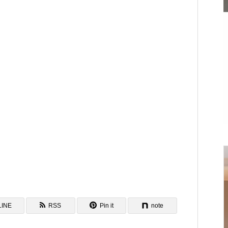
KARIYUSHIRESORT EXES ONNA
「OSTERIA SINCERITÀ」in 山形
Environment
LINE
RSS
Pin it
note