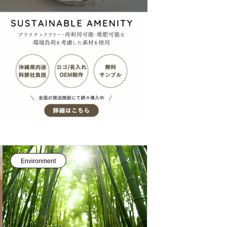
農家の土を育てる
ニアムホテル土花土花（ドカドカ）沖
縄・恩納村
Environment
Environment