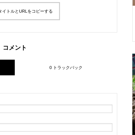
タイトルとURLをコピーする
ーベルジュ 赤
2022年版 環境に優しくするた
 SINCERIT
めの方法7選
コメント
0 トラックバック