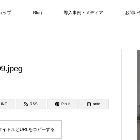
ョップ
Blog
導入事例・メディア
お問い
Hotels
Hotels
9.jpeg
自然と融合した暮らしを現代に SHINMI
NKA Villa
FEATURE
06
LINE
RSS
Pin it
note
Hotels
タイトルとURLをコピーする
保全と私た
美しい東シナ海と緑に魅せられたOKINAWA
限定3室のみのオーベルジュ 赤湯温泉