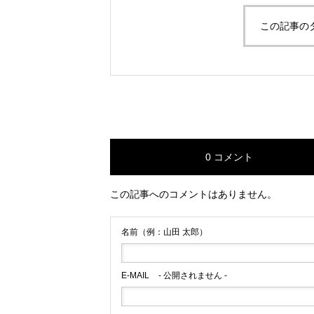
この記事の
限定3室のみのオ
湯温泉「OSTERIA
À」in 山形
0 コメント
この記事へのコメントはありません。
名前（例：山田 太郎）
E-MAIL
- 公開されません -