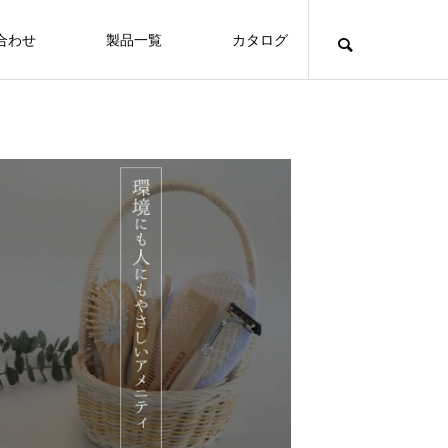
合わせ
製品一覧
カタログ
Hotels
沖縄随一の伝統と格式を誇る沖縄ハーバ
ービューホテル
FEATURE
FE
Hotels
保護中: 🌱 お客様が使った竹アメニティが、
山と海に囲まれた自然あふれるコンドミ