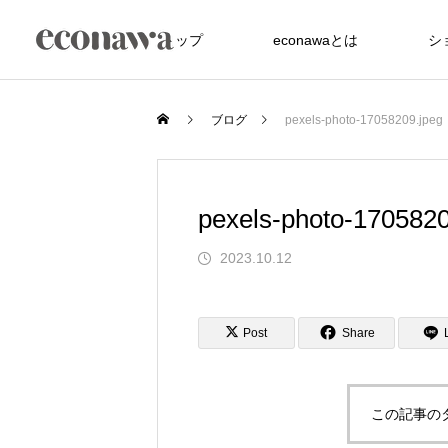
トップ
econawaとは
シ
ブログ
pexels-photo-17058209.jpeg
pexels-photo-1705820
2023.10.12
FEATURE
Post
Share
この記事の
た竹アメニティが、
沖縄の美しい海を未来へ サンゴ礁