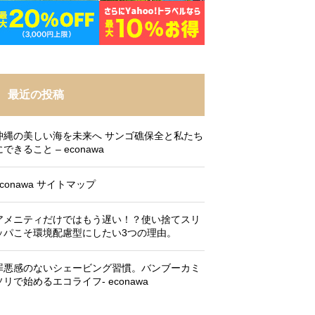
最近の投稿
沖縄の美しい海を未来へ サンゴ礁保全と私たち
にできること – econawa
econawa サイトマップ
アメニティだけではもう遅い！？使い捨てスリ
ッパこそ環境配慮型にしたい3つの理由。
罪悪感のないシェービング習慣。バンブーカミ
ソリで始めるエコライフ- econawa