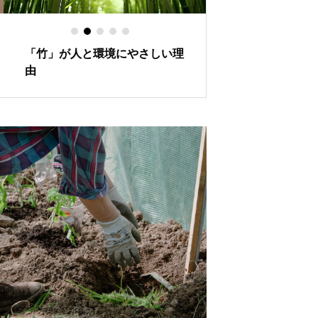
「竹」が人と環境にやさしい理
環境に優しい歯ブ
由
可能な選択- econ
分解性-ひまし油