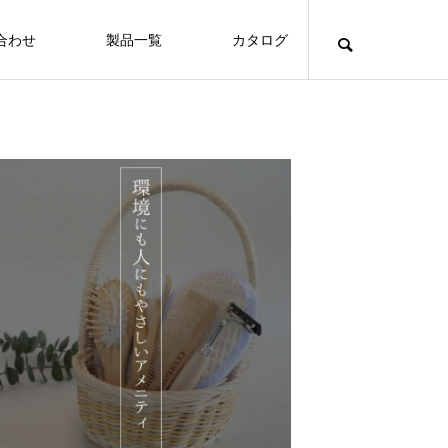
合わせ
製品一覧
カタログ
Hotels
沖縄随一の伝統と格式を誇る沖縄ハーバ
ービューホテル
FEATURE
FE
Hotels
保護中: 🌱 お客様が使った竹アメニティが、
山と海に囲まれた自然あふれるコンドミ