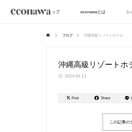
トップ
econawaとは
シ
ブログ
沖縄高級リゾートホテル
沖縄高級リゾートホ
2024.09.13
FEATURE
Post
Share
この記事の
た竹アメニティが、
沖縄の美しい海を未来へ サンゴ礁