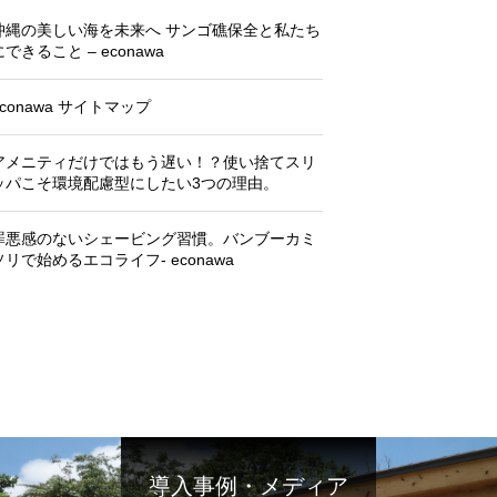
沖縄の美しい海を未来へ サンゴ礁保全と私たち
にできること – econawa
econawa サイトマップ
アメニティだけではもう遅い！？使い捨てスリ
ッパこそ環境配慮型にしたい3つの理由。
罪悪感のないシェービング習慣。バンブーカミ
ソリで始めるエコライフ- econawa
導入事例・メディア