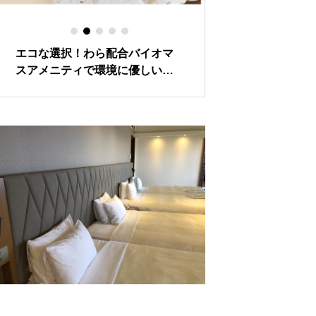
エコな選択！わら配合バイオマ
環境に優しいホテ
スアメニティで環境に優しいラ
を提供する沖縄の
イフスタイルを – econawa
設5選