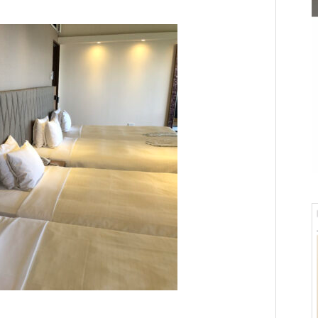
KARIYUSHIRESORT EXES ONNA
「OSTERIA SINCERITÀ」in 山形
Hotel