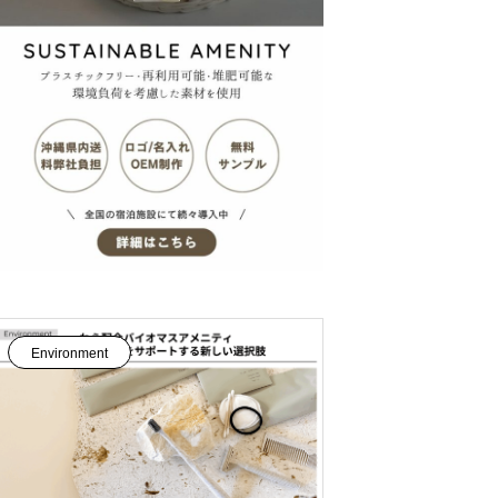
農家の土を育てる
ニアムホテル土花土花（ドカドカ）沖
縄・恩納村
Environment
Environment