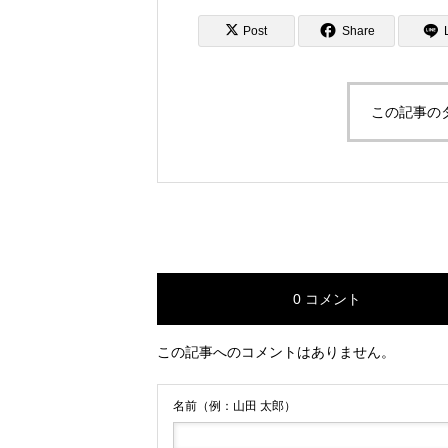
Post
Share
忖度なし！！竹
リットとデメリ
この記事の
します！
0 コメント
この記事へのコメントはありません。
名前（例：山田 太郎）