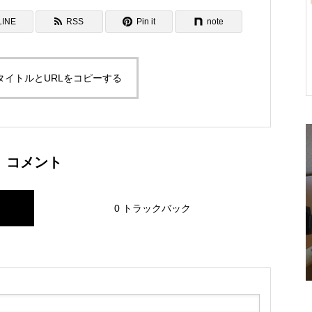
LINE
RSS
Pin it
note
製歯ブラシのメ
保護中: 大人のためのリトリー
ットを徹底解説
ト！沖縄かりゆしリゾート EXE
タイトルとURLをコピーする
S那覇で過ごす癒しのひととき
コメント
0 トラックバック