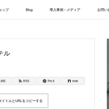
ョップ
Blog
導入事例・メディア
お問い
Hotels
Hotels
テル
自然と融合した暮らしを現代に SHINMI
NKA Villa
FEATURE
06
LINE
RSS
Pin it
note
Hotels
タイトルとURLをコピーする
保全と私た
美しい東シナ海と緑に魅せられたOKINAWA
限定3室のみのオーベルジュ 赤湯温泉