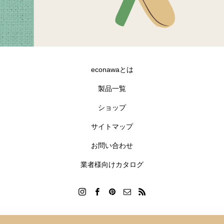
econawaとは
製品一覧
ショップ
合同会社goldfish
沖縄県宜野湾市伊佐2-7-12 GNビル3F
サイトマップ
098-890-0177
お問い合わせ
info@econawa.com
業者様向けカタログ