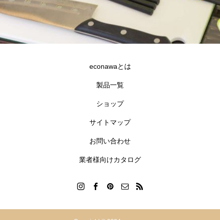
econawaとは
製品一覧
ショップ
合同会社goldfish
サイトマップ
沖縄県宜野湾市伊佐2-7-12 GNビル3F
098-890-0177
お問い合わせ
info@econawa.com
業者様向けカタログ