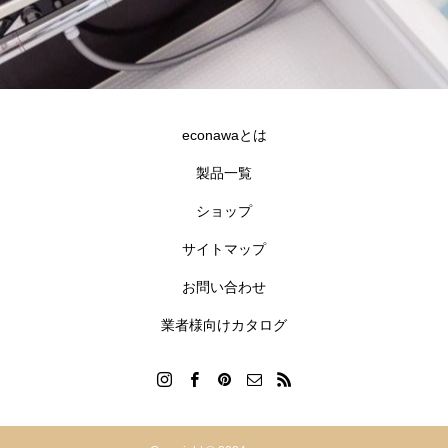
econawaとは
製品一覧
ショップ
合同会社goldfish
サイトマップ
沖縄県宜野湾市伊佐2-7-12 GNビル3F
098-890-0177
お問い合わせ
info@econawa.com
業者様向けカタログ