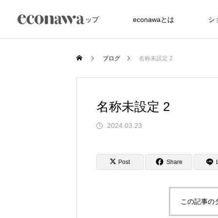
トップ
econawaとは
シ
ブログ
名称未設定 2
名称未設定 2
2024.03.23
FEATURE
Post
Share
この記事の
た竹アメニティが、
沖縄の美しい海を未来へ サンゴ礁