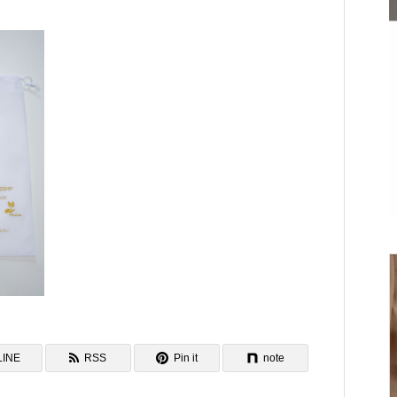
KARIYUSHIRESORT EXES ONNA
「OSTERIA SINCERITÀ」in 山形
Environment
LINE
RSS
Pin it
note