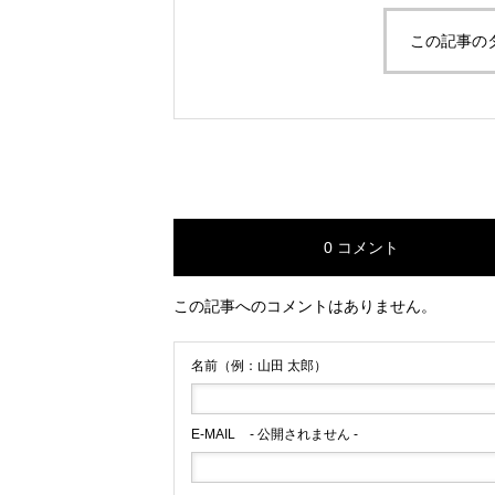
この記事の
沖縄の美しい海を
礁保全と私たちにで
conawa
0 コメント
この記事へのコメントはありません。
名前（例：山田 太郎）
E-MAIL
- 公開されません -