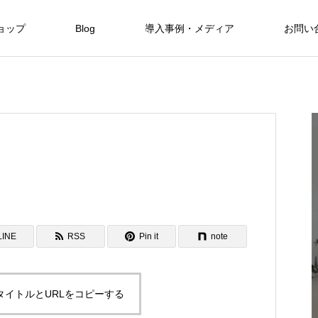
ョップ
Blog
導入事例・メディア
お問い
Hotels
Hotels
自然と融合した暮らしを現代に SHINMI
NKA Villa
FEATURE
06
LINE
RSS
Pin it
note
Hotels
タイトルとURLをコピーする
保全と私た
美しい東シナ海と緑に魅せられたOKINAWA
限定3室のみのオーベルジュ 赤湯温泉