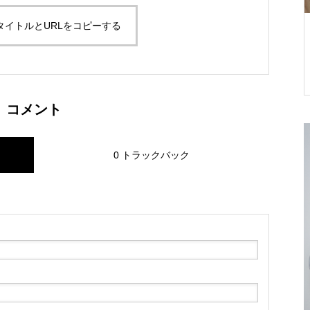
タイトルとURLをコピーする
未来へ サンゴ
環境に優しいストーンペーパー
きること – e
とは？次世代の紙として注目さ
れる理由
コメント
0 トラックバック