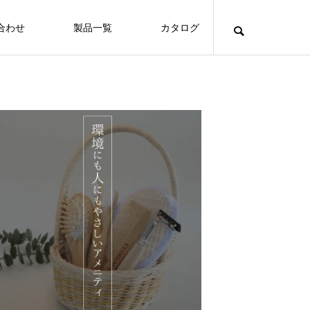
合わせ
製品一覧
カタログ
Hotels
沖縄随一の伝統と格式を誇る沖縄ハーバ
ービューホテル
FEATURE
FE
Hotels
保護中: 🌱 お客様が使った竹アメニティが、
山と海に囲まれた自然あふれるコンドミ