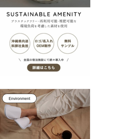
農家の土を育てる
ニアムホテル土花土花（ドカドカ）沖
縄・恩納村
Environment
Ethical Recipe