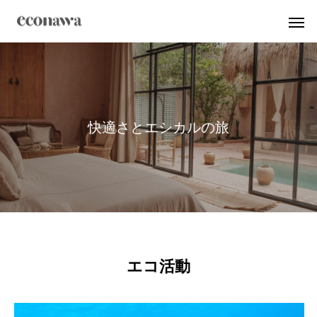
快
適
さ
と
エ
シ
カ
ル
の
旅
エコ活動