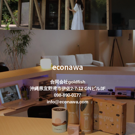
econawa
合同会社goldfish
沖縄県宜野湾市伊佐2-7-12 GNビル3F
098-890-0177
info@econawa.com