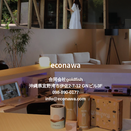
econawa
合同会社goldfish
沖縄県宜野湾市伊佐2-7-12 GNビル3F
098-890-0177
info@econawa.com