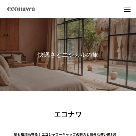
快
適
さ
と
エ
シ
カ
ル
の
旅
エコナワ