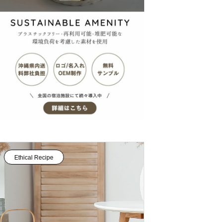
農家の土を育てる
ニアムホテル土花土花（ドカドカ）沖
縄・恩納村
Ethical Recipe
Hotel