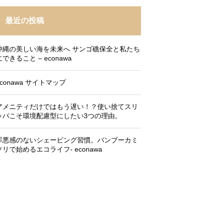
最近の投稿
沖縄の美しい海を未来へ サンゴ礁保全と私たち
にできること – econawa
econawa サイトマップ
アメニティだけではもう遅い！？使い捨てスリ
ッパこそ環境配慮型にしたい3つの理由。
罪悪感のないシェービング習慣。バンブーカミ
ソリで始めるエコライフ- econawa