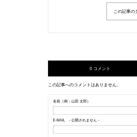
この記事の
限定3室のみのオ
湯温泉「OSTERIA
À」in 山形
0 コメント
この記事へのコメントはありません。
名前（例：山田 太郎）
E-MAIL
- 公開されません -