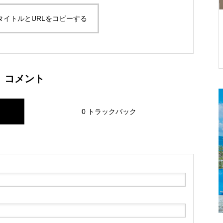
タイトルとURLをコピーする
ーベルジュ 赤
環境に優しいホテル/宿泊施設の
 SINCERIT
取り組み １０項目と
自然素材のアメニティーとは-
コメント
0 トラックバック