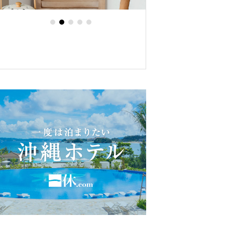
長期滞在にもおす
立地も抜群！コン
テル モンパ（沖縄