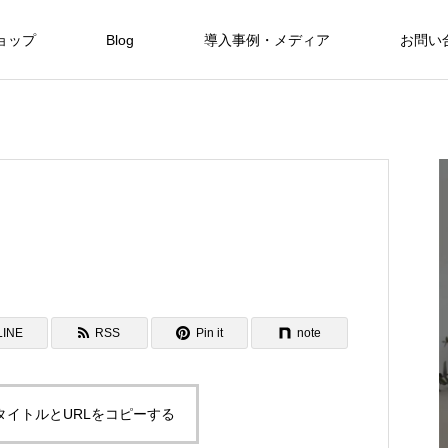
ョップ
Blog
導入事例・メディア
お問い
Hotels
Hotels
自然と融合した暮らしを現代に SHINMI
NKA Villa
FEATURE
06
LINE
RSS
Pin it
note
Hotels
タイトルとURLをコピーする
保全と私た
美しい東シナ海と緑に魅せられたOKINAWA
限定3室のみのオーベルジュ 赤湯温泉