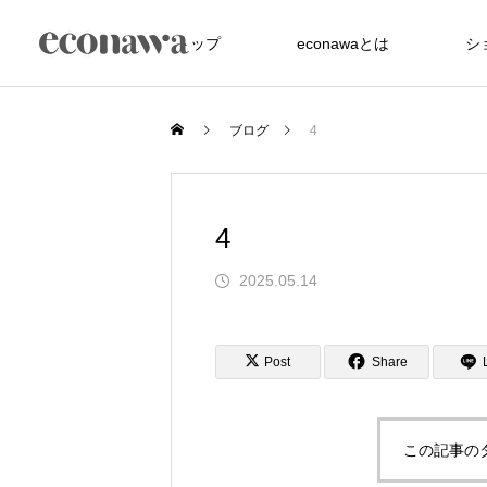
トップ
econawaとは
シ
ブログ
4
4
2025.05.14
FEATURE
Post
Share
この記事の
た竹アメニティが、
沖縄の美しい海を未来へ サンゴ礁