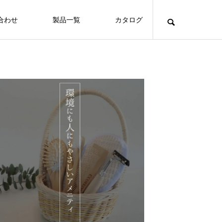
合わせ
製品一覧
カタログ
Hotels
沖縄随一の伝統と格式を誇る沖縄ハーバ
ービューホテル
FEATURE
FE
Hotels
保護中: 🌱 お客様が使った竹アメニティが、
山と海に囲まれた自然あふれるコンドミ