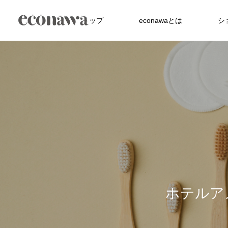
トップ
econawaとは
シ
FEATURE
ホ
テ
ル
ア
た竹アメニティが、
沖縄の美しい海を未来へ サンゴ礁