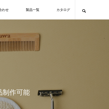
合わせ
製品一覧
カタログ
Hotels
沖縄随一の伝統と格式を誇る沖縄ハーバ
ービューホテル
FEATURE
FE
Hotels
品
制
作
可
能
保護中: 🌱 お客様が使った竹アメニティが、
山と海に囲まれた自然あふれるコンドミ