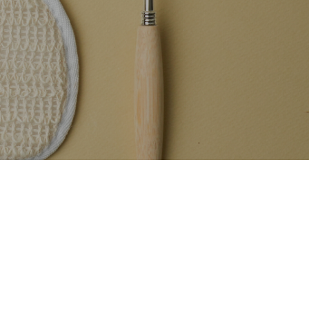
農家の土を育てる
ニアムホテル土花土花（ドカドカ）沖
縄・恩納村