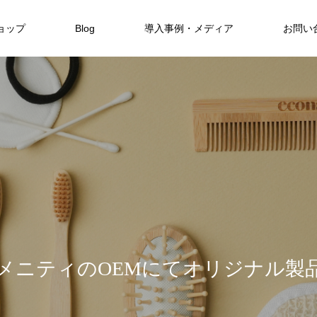
ョップ
Blog
導入事例・メディア
お問い
Hotels
Hotels
自然と融合した暮らしを現代に SHINMI
NKA Villa
FEATURE
06
Hotels
メ
ニ
テ
ィ
の
O
E
M
に
て
オ
リ
ジ
ナ
ル
製
保全と私た
美しい東シナ海と緑に魅せられたOKINAWA
限定3室のみのオーベルジュ 赤湯温泉