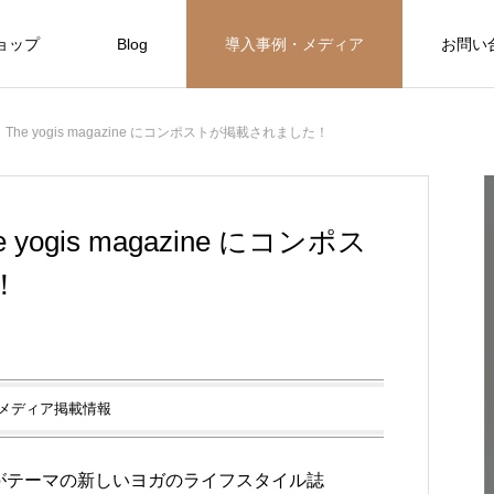
ョップ
Blog
導入事例・メディア
お問い
he yogis magazine にコンポストが掲載されました！
Hotels
Hotels
ogis magazine にコンポス
自然と融合した暮らしを現代に SHINMI
！
NKA Villa
FEATURE
06
Hotels
メディア掲載情報
保全と私た
美しい東シナ海と緑に魅せられたOKINAWA
がテーマの新しいヨガのライフスタイル誌
限定3室のみのオーベルジュ 赤湯温泉