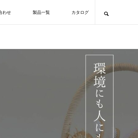
合わせ
製品一覧
カタログ
Hotels
沖縄随一の伝統と格式を誇る沖縄ハーバ
ービューホテル
FEATURE
FE
Hotels
保護中: 🌱 お客様が使った竹アメニティが、
山と海に囲まれた自然あふれるコンドミ