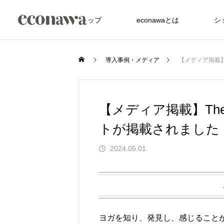
トップ
econawaとは
シ
導入事例・メディア
【メディア掲載】T
【メディア掲載】The y
トが掲載されました
2024.05.01
FEATURE
た竹アメニティが、
沖縄の美しい海を未来へ サンゴ礁
ヨガを知り、発見し、感じること