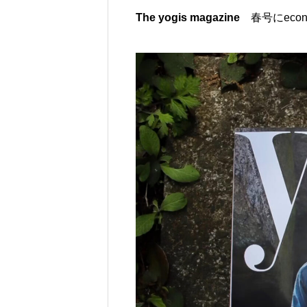
ちにできること – econawa
The yogis magazine
春号にec