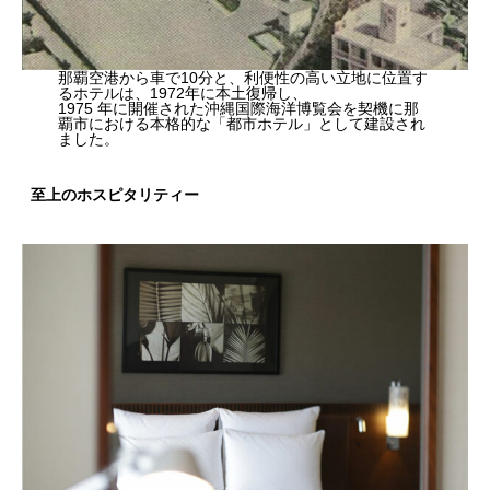
那覇空港から車で10分と、利便性の高い立地に位置す
るホテルは、1972年に本土復帰し、
1975 年に開催された沖縄国際海洋博覧会を契機に那
覇市における本格的な「都市ホテル」として建設され
ました。
至上のホスピタリティー