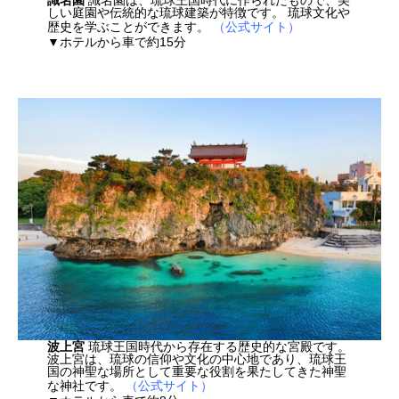
しい庭園や伝統的な琉球建築が特徴です。 琉球文化や
歴史を学ぶことができます。
（公式サイト）
▼ホテルから車で約15分
波上宮
琉球王国時代から存在する歴史的な宮殿です。
波上宮は、琉球の信仰や文化の中心地であり、琉球王
国の神聖な場所として重要な役割を果たしてきた神聖
な神社です。
（公式サイト）