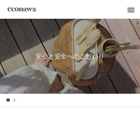
安
心
と
安
全
へ
の
こ
だ
わ
り